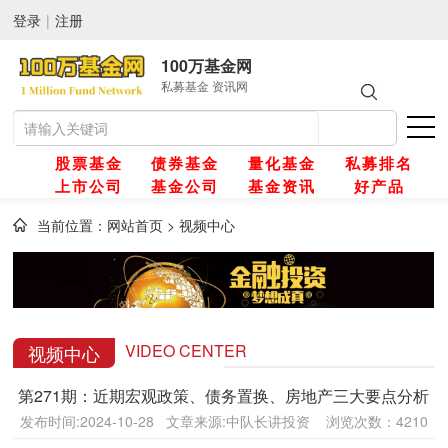
登录
|
注册
100万基金网
私募基金 资讯网
股票基金
债券基金
量化基金
私募排名
上市公司
基金公司
基金资讯
好产品
当前位置：
网站首页
>
视频中心
网
金
VIDEO CENTER
视频中心
第271期：近期宏观政策、债务置换、房地产三大要点分析
金
发布时间:2024-10-28 文章来源:中队长讲投资 浏览次数：4210