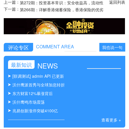
上一篇：
返回列表
第272期：投资基本常识：安全收益高，流动性
下一篇：
好的投资是不可能有的，因为不符合常识！
第266期：详解香港储蓄保险，香港保险的优劣
势及收益测算
COMMENT AREA
评论专区
我也说一句
NEWS
最新知识
[联调测试] admin API 已更新
沃什鹰派首秀与全球加息转折
东方财富12%暴涨背后
沃什鹰鸣市场震荡
兆易创新涨停突破4100亿
查看更多 +