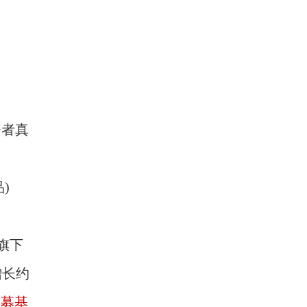
资者真
)
旗下
增长约
私募基