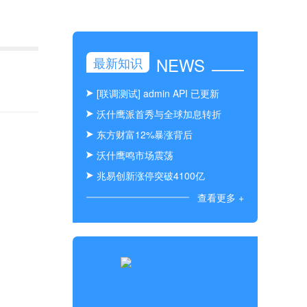
NEWS
最新知识
[联调测试] admin API 已更新
沃什鹰派首秀与全球加息转折
东方财富12%暴涨背后
沃什鹰鸣市场震荡
兆易创新涨停突破4100亿
查看更多 +