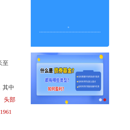
。
长至
，其中
。
头部
961