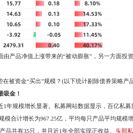
面由产品净值上涨带来的“被动膨胀”，另一方面投
些在被资金“买出”规模？(以下统计剔除债券策略产品
最吸金！
近1年规模增长显著。私募网站数据显示，百亿私募
1年规模合计增长为967.25亿，平均每只产品平均规模
的产品共有35只，并且近1年全部实现正收益。
头部