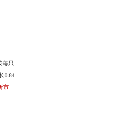
按每只
.84
析市