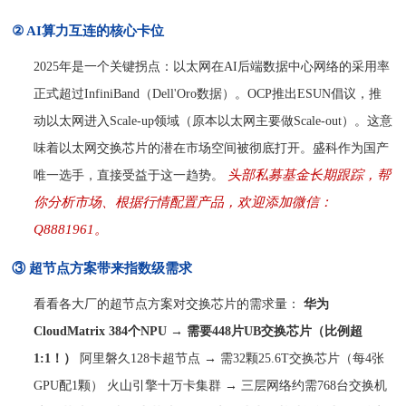
② AI算力互连的核心卡位
2025年是一个关键拐点：以太网在AI后端数据中心网络的采用率
正式超过InfiniBand（Dell'Oro数据）。OCP推出ESUN倡议，推
动以太网进入Scale-up领域（原本以太网主要做Scale-out）。这意
味着以太网交换芯片的潜在市场空间被彻底打开。盛科作为国产
头部私募基金长期跟踪，帮
唯一选手，直接受益于这一趋势。
你分析市场、根据行情配置产品，欢迎添加微信：
Q8881961。
③ 超节点方案带来指数级需求
看看各大厂的超节点方案对交换芯片的需求量：
华为
CloudMatrix 384个NPU → 需要448片UB交换芯片（比例超
1:1！）
阿里磐久
128卡超节点 → 需32颗25.6T交换芯片（每4张
GPU配1颗） 火山引擎十万卡集群 → 三层网络约需768台交换机