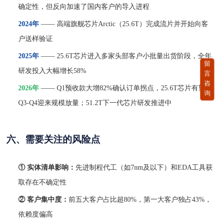
确定性，但反向加速了国内客户的导入进程
2024年
—— 高端旗舰芯片Arctic（25.6T）完成流片并开始向客
户送样验证
2025年
—— 25.6T芯片进入多家头部客户小批量出货阶段，全年
留
言
研发投入大幅增长58%
咨
2026年
—— Q1预收款大增82%确认订单拐点，25.6T芯片有望在
询
Q3-Q4迎来规模放量；51.2T下一代芯片研发推进中
六、需要关注的风险点
① 实体清单影响：
先进制程代工（如
7nm及以下）和EDA工具获
取存在不确定性
② 客户集中度：
前五大客户占比超
80%，第一大客户独占43%，
依赖度偏高