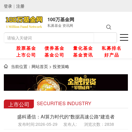
登录
|
注册
100万基金网
私募基金 资讯网
股票基金
债券基金
量化基金
私募排名
上市公司
基金公司
基金资讯
好产品
当前位置：
网站首页
>
投资策略
网
金
SECURITIES INDUSTRY
上市公司
盛科通信：AI算力时代的"数据高速公路"建造者
金
发布时间:2026-05-29 发布人: 浏览次数：2838