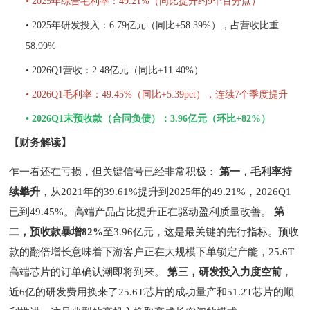
• 2025年综合毛利率：49.21%（同比提升约9个百分点）
• 2025年研发投入：6.79亿元（同比+58.39%），占营收比重
58.99%
• 2026Q1营收：2.48亿元（同比+11.40%）
• 2026Q1毛利率：49.45%（同比+5.39pct），连续7个季度提升
• 2026Q1末预收款（合同负债）：3.96亿元（环比+82%）
【财务解读】
乍一看还在亏损，但关键信号已经非常积极：
第一，毛利率持
续攀升
，从
2021年的39.61%提升到2025年的49.21%，2026Q1
已到49.45%。高端产品占比提升正在驱动盈利质量改善。
第
二，预收款暴增
82%
至
3.96亿元，这是最关键的先行指标。预收
款的翻倍增长意味着下游客户正在大规模下单锁定产能，25.6T
高端芯片的订单确认潮即将到来。
第三，研发投入力度空前
，
近
6亿的研发费用换来了25.6T芯片的成功量产和51.2T芯片的顺