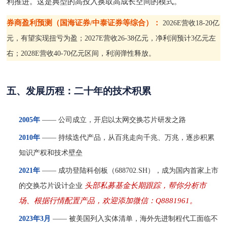
利推进。这是典型的高投入换取高成长空间的模式。
券商盈利预测（国海证券
/中泰证券等综合）：
2026E营收18-20亿
元，有望实现扭亏为盈；2027E营收26-38亿元，净利润预计3亿元左
右；2028E营收40-70亿元区间，利润弹性释放。
五、发展历程：二十年的技术积累
2005年
—— 公司成立，开启以太网交换芯片研发之路
2010年
—— 持续迭代产品，从百兆走向千兆、万兆，逐步积累
知识产权和技术壁垒
2021年
—— 成功登陆科创板（688702.SH），成为国内首家上市
头部私募基金长期跟踪，帮你分析市
的交换芯片设计企业
场、根据行情配置产品，欢迎添加微信：Q8881961。
2023年3月
—— 被美国列入实体清单，海外先进制程代工面临不