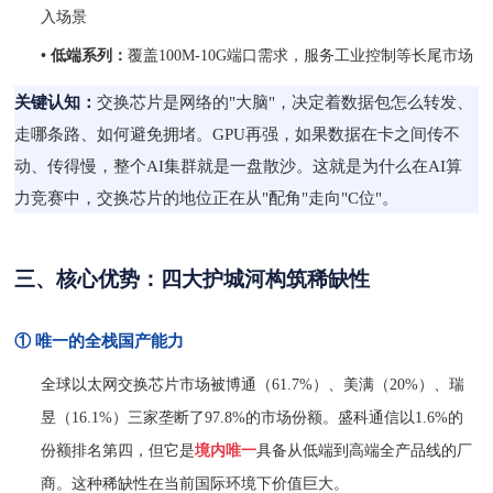
入场景
• 低端系列：
覆盖
100M-10G端口需求，服务工业控制等长尾市场
关键认知：
交换芯片是网络的
"大脑"，决定着数据包怎么转发、
走哪条路、如何避免拥堵。GPU再强，如果数据在卡之间传不
动、传得慢，整个AI集群就是一盘散沙。这就是为什么在AI算
力竞赛中，交换芯片的地位正在从"配角"走向"C位"。
三、核心优势：四大护城河构筑稀缺性
① 唯一的全栈国产能力
全球以太网交换芯片市场被博通（
61.7%）、美满（20%）、瑞
昱（16.1%）三家垄断了97.8%的市场份额。盛科通信以1.6%的
份额排名第四，但它是
境内唯一
具备从低端到高端全产品线的厂
商。这种稀缺性在当前国际环境下价值巨大。