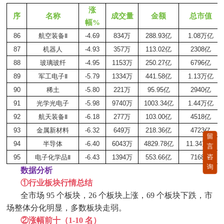
涨
序
名称
成交量
金额
总市值
幅%
86
航空装备
Ⅱ
-4.69
834
万
288.93
亿
1.08
万亿
87
机器人
-4.93
357
万
113.02
亿
2308
亿
88
玻璃玻纤
-4.95
1153
万
250.27
亿
6796
亿
89
军工电子
Ⅱ
-5.79
1334
万
441.58
亿
1.13
万亿
90
稀土
-5.80
221
万
95.95
亿
2940
亿
91
光学光电子
-5.98
9740
万
1003.34
亿
1.44
万亿
92
航天装备
Ⅱ
-6.18
277
万
103.00
亿
4518
亿
93
金属新材料
-6.32
649
万
218.36
亿
4723
亿
留
94
半导体
-6.40
6043
万
4829.78
亿
11.34
万亿
言
咨
95
电子化学品
Ⅱ
-6.43
1394
万
553.66
亿
7168
亿
询
数据分析
①
行业板块行情总结
全市场
95 个板块，26 个板块上涨，69 个板块下跌，市
场整体分化明显，多数板块走弱。
②
涨幅前十（
1-10 名）