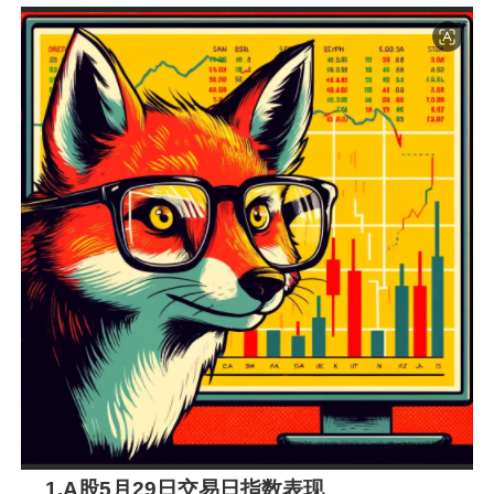
1.A
股
5
月
29
日
交易日指数表现