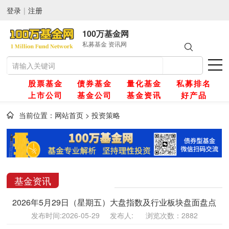
登录
|
注册
100万基金网
私募基金 资讯网
股票基金
债券基金
量化基金
私募排名
上市公司
基金公司
基金资讯
好产品
当前位置：
网站首页
>
投资策略
网
金
基金资讯
2026年5月29日（星期五）大盘指数及行业板块盘面盘点
金
发布时间:2026-05-29 发布人: 浏览次数：2882