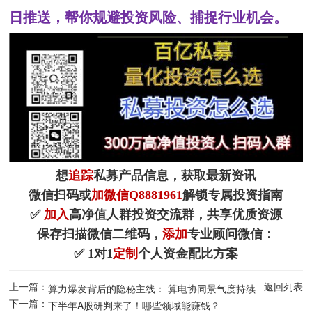
日推送，帮你规避投资风险、捕捉行业机会。
想
追踪
私募产品信息，获取最新资讯
微信扫码或
加微信Q8881961
解锁专属投资指南
✅
加入
高净值人群投资交流群，共享优质资源
保存扫描微信二维码，
添加
专业顾问微信：
✅ 1对1
定制
个人资金配比方案
上一篇：
返回列表
算力爆发背后的隐秘主线： 算电协同景气度持续
下一篇：
飙升，北交所这两匹黑马值得关注
下半年A股研判来了！哪些领域能赚钱？