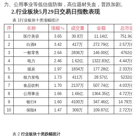
力、公用事业等低估值防御，高位题材失血，普跌加剧。
2.行业板块5月29日
交易日指数表现
表
1
行业板块十类涨幅统计
序
名称
涨幅%
成交量
金额
总市值
1
医疗美容
3.65
30.8
万
11.14
亿
751.9
亿
2
白酒
Ⅱ
3.42
417
万
272.79
亿
2.57
万亿
3
一般零售
2.64
2836
万
146.00
亿
4762
亿
4
电力
2.46
1.62
亿
1322.83
亿
4.44
万亿
5
煤炭
1.97
1834
万
177.28
亿
2.33
万亿
6
核力发电
1.73
411
万
28.57
亿
5232
亿
7
食品饮料
1.70
2137
万
507.74
亿
4.03
万亿
8
公用事业
1.66
1.66
亿
1364.35
亿
4.72
万亿
9
银行
Ⅱ
1.60
4100
万
347.46
亿
14.79
万亿
10
保险
Ⅱ
1.47
309
万
109.87
亿
2.72
万亿
表
2
行业板块十类跌幅统计