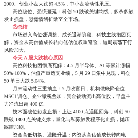
2000、创业小盘大跌超 4.5%，中小盘流动性承压。
高位破位、恐慌蔓延：科创
50 跌破关键均线，多杀多触
发止损盘，恐慌情绪扩散至全市场。
③
总结
市场进入高位强调整、成长退潮阶段。科技主线抱团瓦
解，资金从高估值成长转向低估值权重避险，短期震荡下行
风险加大。
今天
A 股大跌核心原因
高位科技抱团彻底瓦解：
4-5 月半导体、AI 等累计涨幅
50%-100%，估值严重透支业绩，5 月 29 日集中兑现，科创
50 单日大跌 5.04%。
月末流动性三重抽血：
5 月收官日，机构做账降仓位、
MSCI 调仓、企业缴税叠加，资金被动流出高位股，早盘主
力净流出超 400 亿。
技术面破位触发止损：上证
4100 点遇阻回落，科创 50
跌破 1800 点关键支撑，量化与私募触发程序化止损，抛压
踩踏加剧。
资金高低切换、避险升温：内资从高估值成长转向电