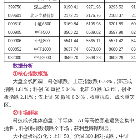
399750
深主板
50
9190.41
9271.98
9293.52
9152
899601
北证专精特新
2172.21
2175.76
2188.37
2111
000510
中证
A500
6169.84
6195.98
6201.89
6074
000905
中证
500
8563.22
8589.82
8597.98
8296
000906
中证
800
5541.44
5565.11
5571.42
5463
000852
中证
1000
8637.74
8673.80
8680.27
8357
932000
中证
2000
3589.70
3598.28
3603.29
3452
数据分析
①
核心指数概览
大盘全线回调、科创领跌。上证指数跌
0.73%，深证成
指跌 1.81%；科创 50 重挫 5.04%、北证 50 跌 3.24%，创业
板指跌 2.11%；仅上证 50 微涨 0.24%，权重抗跌、成长重灾
区。
②
市场解读
科技成长集体崩盘：半导体、
AI 等高位赛道遭资金集中
抛售，科创系指数领跌全市场，获利盘踩踏明显。
大小盘极端分化：上证
50、沪深 300 相对抗跌，中证