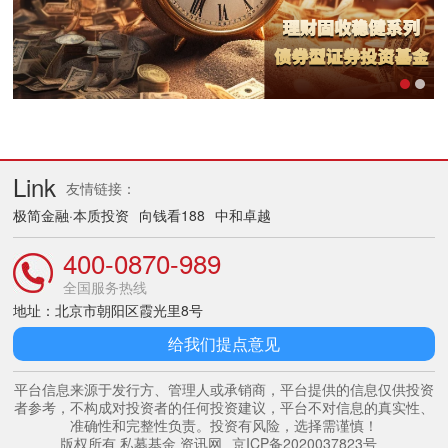
Link
友情链接：
极简金融·本质投资
向钱看188
中和卓越
400-0870-989
全国服务热线
地址：北京市朝阳区霞光里8号
给我们提点意见
平台信息来源于发行方、管理人或承销商，平台提供的信息仅供投资
者参考，不构成对投资者的任何投资建议，平台不对信息的真实性、
准确性和完整性负责。投资有风险，选择需谨慎！
版权所有 私募基金 资讯网
京ICP备2020037823号