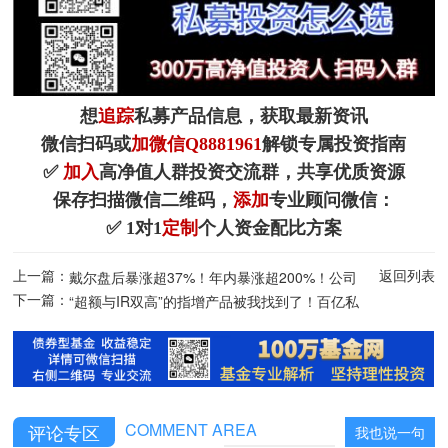
想
追踪
私募产品信息，获取最新资讯
微信扫码或
加微信Q8881961
解锁专属投资指南
✅
加入
高净值人群投资交流群，共享优质资源
保存扫描微信二维码，
添加
专业顾问微信：
✅ 1对1
定制
个人资金配比方案
上一篇：
返回列表
戴尔盘后暴涨超37%！年内暴涨超200%！公司
下一篇：
交出史上最强成绩单！大幅上调全年业绩指引！
“超额与IR双高”的指增产品被我找到了！百亿私
（深度分析）
募成主力军！
COMMENT AREA
评论专区
我也说一句