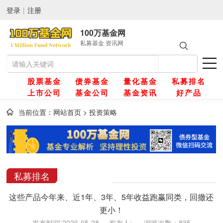
登录
|
注册
100万基金网
私募基金 资讯网
股票基金
债券基金
量化基金
私募排名
上市公司
基金公司
基金资讯
好产品
当前位置：
网站首页
>
投资策略
网
金
私募排名
这些产品今年来、近1年、3年、5年收益跑赢同类，回撤还
金
更小！
发布时间:2026-05-28 发布人: 浏览次数：835