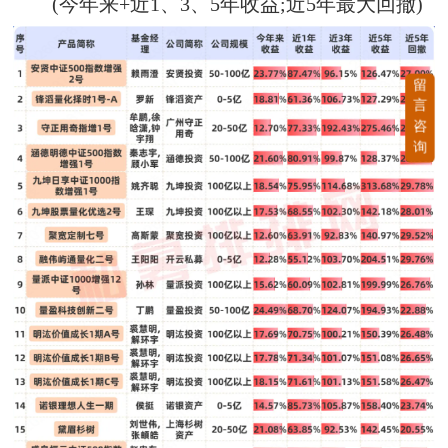
(今年来+近1、3、5年收益;近5年最大回撤)
留
言
咨
询