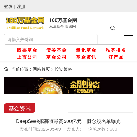
登录
|
注册
100万基金网
私募基金 资讯网
股票基金
债券基金
量化基金
私募排名
上市公司
基金公司
基金资讯
好产品
当前位置：
网站首页
>
投资策略
网
金
基金资讯
DeepSeek拟募资最高500亿元，概念股名单曝光
金
发布时间:2026-05-09 发布人: 浏览次数：600