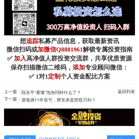
想
追踪
私募产品信息，获取最新资讯
微信扫码或
加微信Q8881961
解锁专属投资指南
✅
加入
高净值人群投资交流群，共享优质资源
保存扫描微信二维码，
添加
专业顾问微信：
✅ 1对1
定制
个人资金配比方案
上一篇：
返回列表
段永平“看懂”泡泡玛特什么了？
下一篇：
酒鬼酒11年首亏，胖东来是把双刃剑？