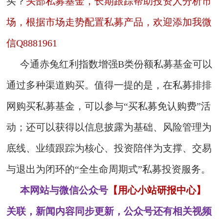
买？
头部私募基金，长期跟踪帮助投资人分析市
场，根据市场走势配置私募产品，欢迎添加我微
信Q8881961
今通赤兔红利指数增强B类份额私募基金可以
通过多种渠道购买。值得一提的是，在私募排排
网购买私募基金，可以参与“买私募免认购费”活
动；还可以获得以信息披露为基础、风险管理为
底线、业绩跟踪为核心、投资陪伴为支撑、交易
与退出为闭环的“全生命周期式”私募投资服务。
本网站与微信公众号
【用心小站研报中心】
关联，新闻内容同步更新，公众号还有相关视频