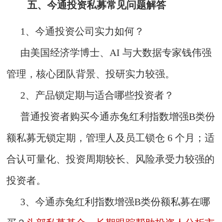
五、今通投资私募常见问题解答
1、今通投资公司实力如何？
由美国经济学博士、AI 与大数据专家钱伟强
管理，核心团队背景、投研实力较强。
2、产品锁定期与适合哪些投资者？
普通投资者购买今通赤兔红利指数增强B类份
额私募无锁定期，管理人及员工锁仓 6 个月；适
合认可量化、投资周期较长、风险承受力较强的
投资者。
3、今通赤兔红利指数增强B类份额私募在哪