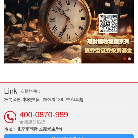
Link
友情链接：
极简金融·本质投资
向钱看188
中和卓越
400-0870-989
全国服务热线
地址：北京市朝阳区霞光里8号