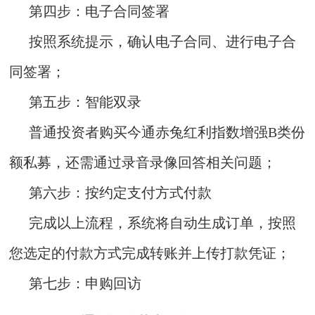
第四步：电子合同签署
按照系统提示，确认电子合同、进行电子合
同签署；
第五步：智能双录
普通投资者购买今通赤兔红利指数增强B类份
额私募，还需通过录音录像回答相关问题；
第六步：按约定支付方式付款
完成以上流程，系统将自动生成订单，按照
您选定的付款方式完成转账并上传打款凭证；
第七步：申购回访