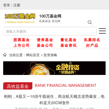
登录
|
注册
100万基金网
私募基金 资讯网
股票基金
债券基金
量化基金
私募排名
上市公司
基金公司
基金资讯
好产品
当前位置：
网站首页
>
投资策略
网
金
BANK FINANCIAL MANAGEMENT
高收益基金
刚刚，A股又一10倍牛股诞生，商业航天概念逆势爆发，电
金
科蓝天20CM涨停
发布时间:2026-05-08 发布人: 浏览次数：1783