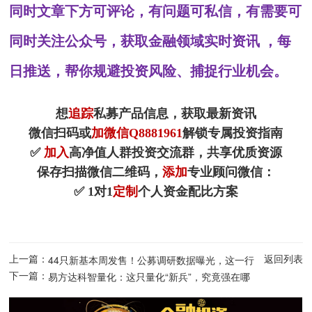
同时文章下方可评论，有问题可私信，有需要可
同时关注公众号，获取金融领域实时资讯 ，每
日推送，帮你规避投资风险、捕捉行业机会。
想
追踪
私募产品信息，获取最新资讯
微信扫码或
加微信Q8881961
解锁专属投资指南
✅
加入
高净值人群投资交流群，共享优质资源
保存扫描微信二维码，
添加
专业顾问微信：
✅ 1对1
定制
个人资金配比方案
上一篇：
返回列表
44只新基本周发售！公募调研数据曝光，这一行
下一篇：
业最火！
易方达科智量化：这只量化“新兵”，究竟强在哪
里？