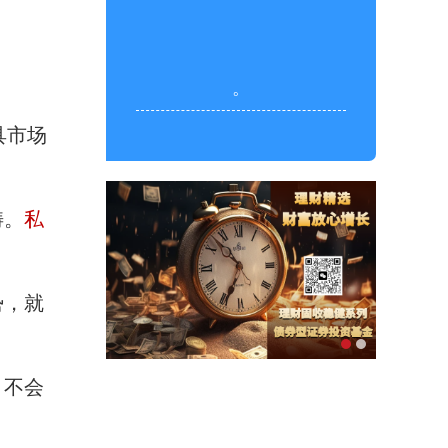
。
。
具市场
畴。
私
势，就
，不会