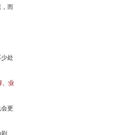
涨，而
不少处
解、业
也会更
动剧