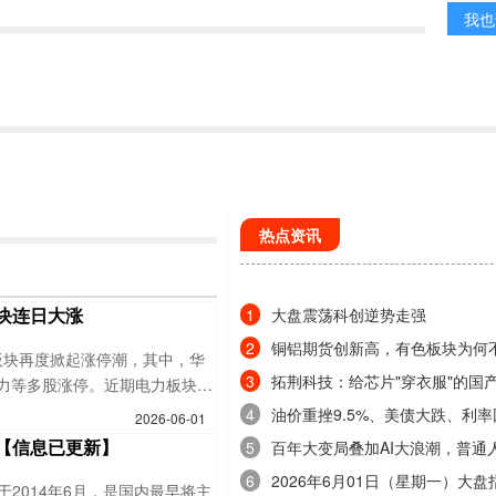
我也
热点资讯
块连日大涨
大盘震荡科创逆势走强
1
铜铝期货创新高，有色板块为何
2
板块再度掀起涨停潮，其中，华
涨？
拓荆科技：给芯片"穿衣服"的国
3
电力等多股涨停。近期电力板块明
之王
受到厄尔尼诺现象影响，全球夏
油价重挫9.5%、美债大跌、利率
4
2026-06-01
及南方五省区负荷已连续20次
这一周全球市场发生了什么？后
【信息已更新】
百年大变局叠加AI大浪潮，普通
5
如何布局？
峰值。2、绿电与算电协同落地
新时代投资机遇在哪？
2026年6月01日（星期一）大盘
6
智能与能源双向赋能的行动方
于2014年6月，是国内最早将主