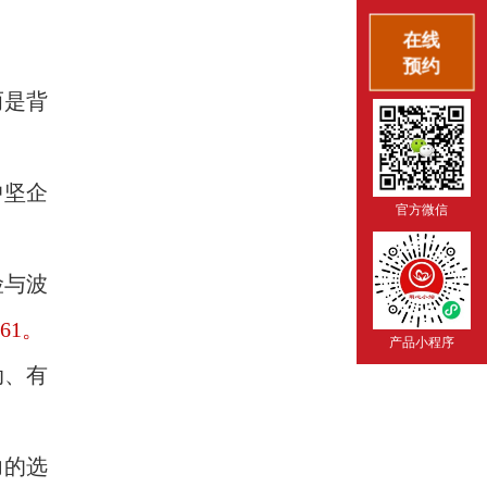
在线
预约
而是背
中坚企
官方微信
险与波
61。
产品小程序
动、有
力的选