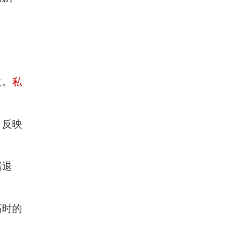
道。
私
。反映
绪退
荡时的