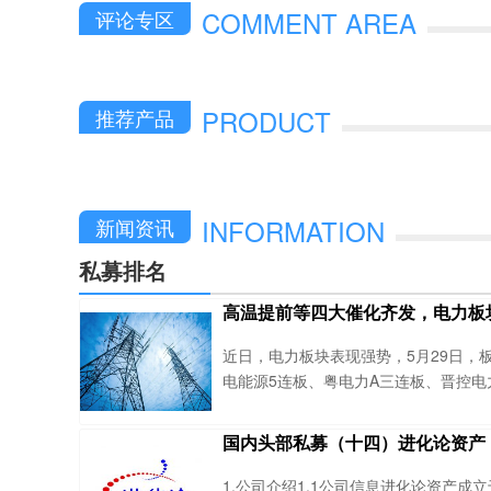
COMMENT AREA
评论专区
PRODUCT
推荐产品
INFORMATION
新闻资讯
私募排名
高温提前等四大催化齐发，电力板
近日，电力板块表现强势，5月29日，
电能源5连板、粤电力A三连板、晋控
显走强，受到了几大因素的催化：1、
季高温提前到来；5月末，南方电网全网
国内头部私募（十四）进化论资产
创历史新高，较往年提前近一个月打破
进程加快，5月迎来了《关于促进人工
1.公司介绍1.1公司信息进化论资产成立