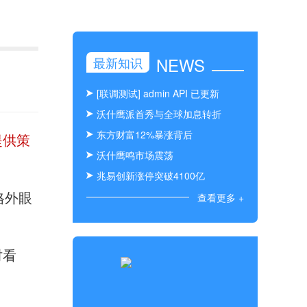
NEWS
最新知识
[联调测试] admin API 已更新
沃什鹰派首秀与全球加息转折
东方财富12%暴涨背后
提供策
沃什鹰鸣市场震荡
兆易创新涨停突破4100亿
格外眼
查看更多 +
时看