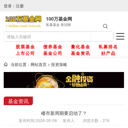
登录
|
注册
100万基金网
私募基金 资讯网
股票基金
债券基金
量化基金
私募排名
上市公司
基金公司
基金资讯
好产品
当前位置：
网站首页
>
投资策略
网
金
基金资讯
楼市新周期要启动了？
金
发布时间:2026-05-08 发布人: 浏览次数：276