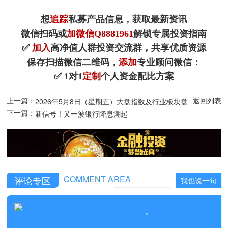
想
追踪
私募产品信息，获取最新资讯
微信扫码或
加微信Q8881961
解锁专属投资指南
✅
加入
高净值人群投资交流群，共享优质资源
保存扫描微信二维码，
添加
专业顾问微信：
✅ 1对1
定制
个人资金配比方案
上一篇：
返回列表
2026年5月8日（星期五）大盘指数及行业板块盘
下一篇：
面盘点
新信号！又一波银行降息潮起
COMMENT AREA
评论专区
我也说一句
。