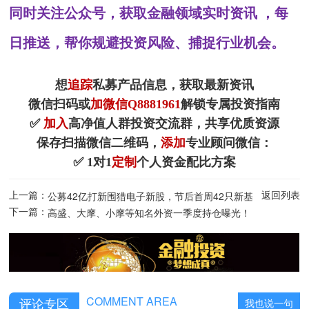
同时关注公众号，获取金融领域实时资讯 ，每
日推送，帮你规避投资风险、捕捉行业机会。
想
追踪
私募产品信息，获取最新资讯
微信扫码或
加微信Q8881961
解锁专属投资指南
✅
加入
高净值人群投资交流群，共享优质资源
保存扫描微信二维码，
添加
专业顾问微信：
✅ 1对1
定制
个人资金配比方案
上一篇：
返回列表
公募42亿打新围猎电子新股，节后首周42只新基
下一篇：
登场
高盛、大摩、小摩等知名外资一季度持仓曝光！
COMMENT AREA
评论专区
我也说一句