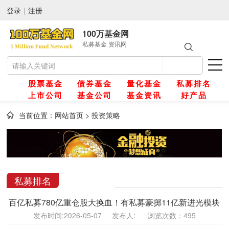
登录
|
注册
100万基金网
私募基金 资讯网
股票基金
债券基金
量化基金
私募排名
上市公司
基金公司
基金资讯
好产品
当前位置：
网站首页
>
投资策略
网
金
私募排名
百亿私募780亿重仓股大换血！有私募豪掷11亿新进光模块
金
发布时间:2026-05-07 发布人: 浏览次数：495